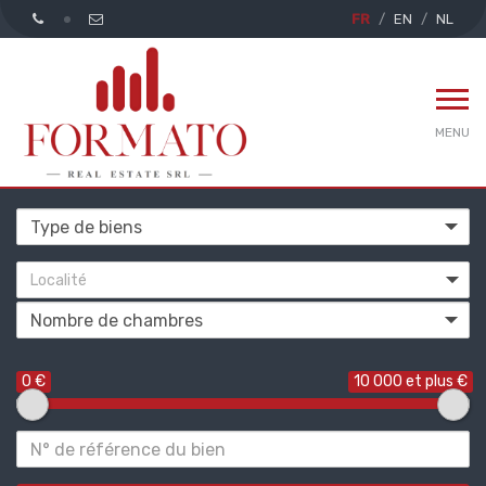
FR
EN
NL
MENU
Localité
0 €
10 000 et plus €