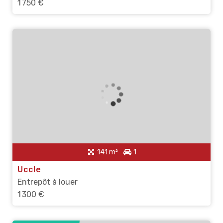
1 750 €
141 m²
1
Uccle
Entrepôt à louer
1 300 €