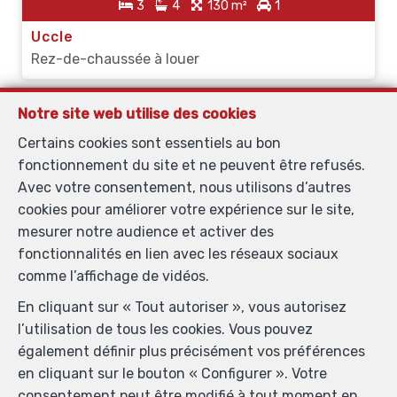
3
4
130 m²
1
Uccle
Rez-de-chaussée à louer
Notre site web utilise des cookies
Immobilière Formato
Certains cookies sont essentiels au bon
Chaussée d'Alsemberg 528
—
fonctionnement du site et ne peuvent être refusés.
1180 Uccle
—
Avec votre consentement, nous utilisons d’autres
TEL.
+32 475/27.19.80
cookies pour améliorer votre expérience sur le site,
MOB.
+32 489/45.85.01
—
mesurer notre audience et activer des
info@formato.be
—
fonctionnalités en lien avec les réseaux sociaux
Agent immobilier agréé IPI sous le numéro 101.884 en
comme l’affichage de vidéos.
Belgique - N° entreprise : TVA BE0865.435.384-
En cliquant sur « Tout autoriser », vous autorisez
Instance de contrôle: Institut professionnel des agents
l’utilisation de tous les cookies. Vous pouvez
immobiliers, rue du Luxembourg 16B, 1000 Bruxelles
également définir plus précisément vos préférences
(+32 2 505 38 50 - info@ipi.be) - Soumis au
code
en cliquant sur le bouton « Configurer ». Votre
déontologique de l’ IPI
consentement peut être modifié à tout moment en