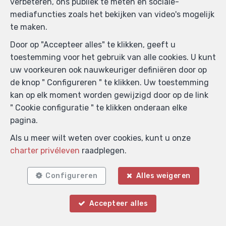
verbeteren, ons publiek te meten en sociale-
Beroepinstituut van Vastgoedmakelaars
mediafuncties zoals het bekijken van video's mogelijk
Luxemburgstraat, 16B - 1000 Brussel (+32 2 505 38 50
te maken.
- info@biv.be) -
www.biv.be
-
Deontologische code
Door op "Accepteer alles" te klikken, geeft u
BA en borgstelling via NV AXA Belgium, Troonplein 1,
toestemming voor het gebruik van alle cookies. U kunt
1000 Brussel (polisnr. 730.390.160) Dekking geldt voor
uw voorkeuren ook nauwkeuriger definiëren door op
activiteiten die in België worden uitgevoerd
de knop " Configureren " te klikken. Uw toestemming
Algemene gebruiksvoorwaarden van de website
kan op elk moment worden gewijzigd door op de link
" Cookie configuratie " te klikken onderaan elke
Charter privéleven
pagina.
Cookie configuratie
Als u meer wilt weten over cookies, kunt u onze
charter privéleven
raadplegen.
POWERED BY
WHISE
DESIGNED AND DEVELOPED BY
WEBULOUS.IMMO
Configureren
Alles weigeren
Accepteer alles