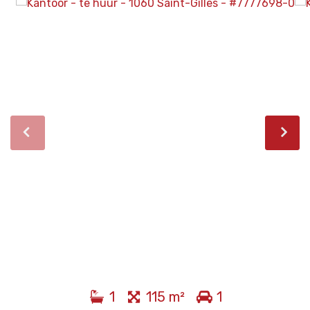
1
115 m²
1