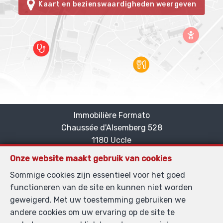
Kaart en bezienswaardigheden weergeven
Immobilière Formato
Chaussée d'Alsemberg 528
—
1180 Uccle
—
TEL.
+32 475/27.19.80
Onze website maakt gebruik van cookies
MOB.
+32 489/45.85.01
—
Sommige cookies zijn essentieel voor het goed
info@formato.be
—
functioneren van de site en kunnen niet worden
BIV-erkende vastgoedmakelaar in België, BIV N°
geweigerd. Met uw toestemming gebruiken we
101.884 - Ondernemingsnummer : BTW
andere cookies om uw ervaring op de site te
BE0865.435.384- Toezichthoudende Autoriteit :